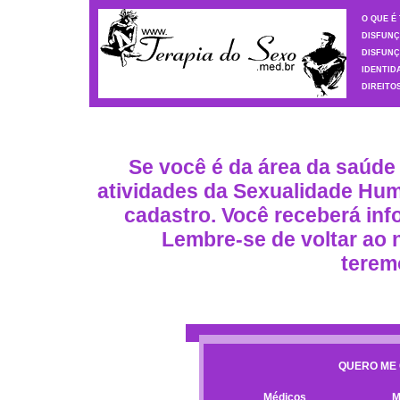
O QUE É
DISFUNÇ
DISFUNÇ
IDENTID
DIREITO
Se você é da área da saúde
atividades da Sexualidade Hum
cadastro. Você receberá inf
Lembre-se de voltar ao n
terem
QUERO ME 
Médicos
M